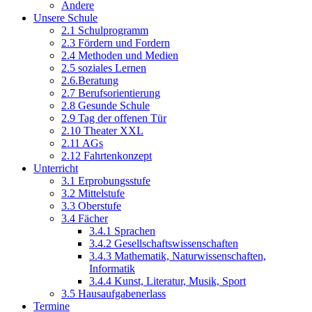
Andere
Unsere Schule
2.1 Schulprogramm
2.3 Fördern und Fordern
2.4 Methoden und Medien
2.5 soziales Lernen
2.6.Beratung
2.7 Berufsorientierung
2.8 Gesunde Schule
2.9 Tag der offenen Tür
2.10 Theater XXL
2.11 AGs
2.12 Fahrtenkonzept
Unterricht
3.1 Erprobungsstufe
3.2 Mittelstufe
3.3 Oberstufe
3.4 Fächer
3.4.1 Sprachen
3.4.2 Gesellschaftswissenschaften
3.4.3 Mathematik, Naturwissenschaften,
Informatik
3.4.4 Kunst, Literatur, Musik, Sport
3.5 Hausaufgabenerlass
Termine