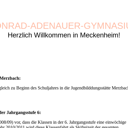
ONRAD-ADENAUER-GYMNASI
Herzlich Willkommen in Meckenheim!
 Merzbach:
leich zu Beginn des Schuljahres in die Jugendbilddungsstätte Merzbac
 der Jahrgangsstufe 6:
08/09) vor, dass die Klassen in der 6. Jahrgangsstufe eine einwöchige
hr 2010/2011 wird diese Klassenfahrt als Skifreizeit der gesamten